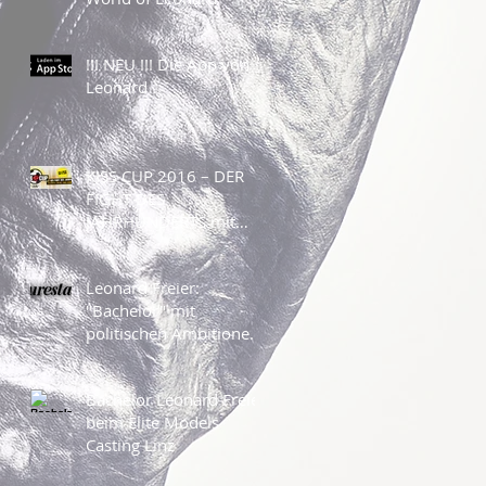
!!! NEU !!! Die App von
Leonard
KISS CUP 2016 – DER
FIGHT DES
JAHRHUNDERTS mit
Leonard Freier
Leonard Freier:
"Bachelor" mit
politischen Ambitionen?
T-Shirt mit Botschaft
Bachelor Leonard Freier
beim Elite Models
Casting Linz