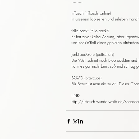
.........
inTouch (inTouch_online)
In unserem Job sehen und erleben manchm
thilo backt (thilo.backt)
Er hat zwar keine Ahnung, aber irgend
und Rock'n'Roll einen genialen einfache
JunkFoodGuru (pottschalk)
Die Welt schreit nach Bioprodukten und 
kann es gar nicht bunt, süß und schräg g
BRAVO (bravo.de)
Für Bravo ist man nie zu alt! Dieser C
LINK:
http://intouch.wunderweib.de/snapchat-