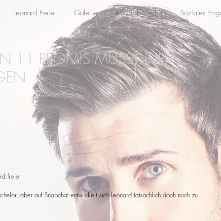
Leonard Freier
Galerie
#Social_Media
Soziales En
EN 11 PROMIS MÜSST IHR
GEN
d.freier
Bachelor, aber auf Snapchat entwickelt sich Leonard tatsächlich doch noch zu 