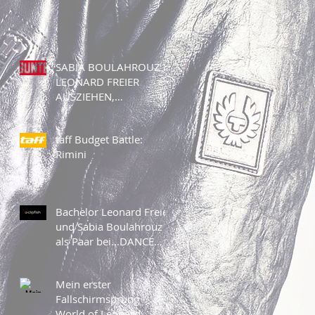
SABIA BOULAHROUZ &
LEONARD FREIER
AUSZIEHEN,
STREICHELN UND JEDE
MENGE REIBUNG ...
taff Budget Battle:
Rimini
Bachelor Leonard Freier
und Sabia Boulahrouz
als Paar bei...DANCE
DANCE DANCE 2016 -
VIDEO (mehr da
Mein erster
Fallschirmsprung -
World of Leonard