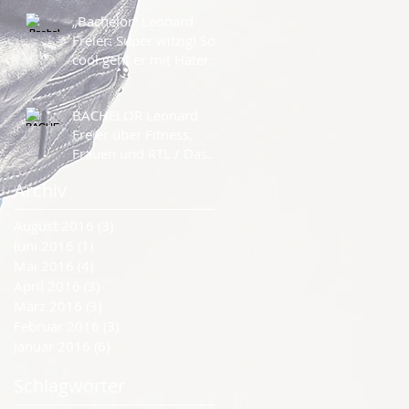
„Bachelor“ Leonard
Freier: Super witzig! So
cool geht er mit Hatern
um!
BACHELOR Leonard
Freier über Fitness,
Frauen und RTL / Das
Finnterview
Archiv
August 2016
(3)
3 Beiträge
Juni 2016
(1)
1 Beitrag
Mai 2016
(4)
4 Beiträge
April 2016
(3)
3 Beiträge
März 2016
(3)
3 Beiträge
Februar 2016
(3)
3 Beiträge
Januar 2016
(6)
6 Beiträge
Schlagwörter