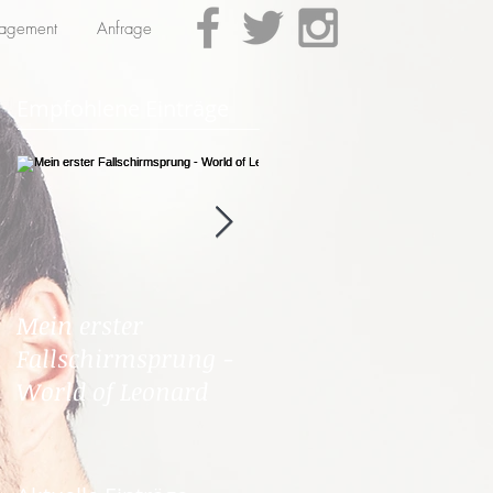
gagement
Anfrage
Empfohlene Einträge
Mein erster
KISS CUP 2016 – DER
Fallschirmsprung -
FIGHT DES
World of Leonard
JAHRHUNDERTS mit
Leonard Freier