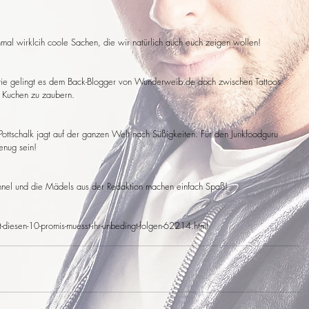
al wirklcih coole Sachen, die wir natürlich auch euch zeigen wollen!
wie gelingt es dem Back-Blogger von Wunderweib.de doch zwischen Tattoos 
n Kuchen zu zaubern.
Pottschalk jagt auf der ganzen Welt nach Süßigkeiten. Für den Junkfoodguru 
enug sein!
hannel und die Mädels aus der Redaktion machen einfach Spaß!
diesen-10-promis-muesst-ihr-unbedingt-folgen-62214.html