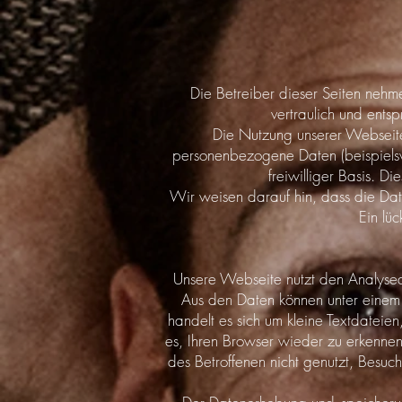
Die Betreiber dieser Seiten nehm
vertraulich und ents
Die Nutzung unserer Webseite
personenbezogene Daten (beispielswe
freiwilliger Basis. 
Wir weisen darauf hin, dass die Dat
Ein lüc
Unsere Webseite nutzt den Analyse
Aus den Daten können unter einem 
handelt es sich um kleine Textdateie
es, Ihren Browser wieder zu erkennen
des Betroffenen nicht genutzt, Besuc