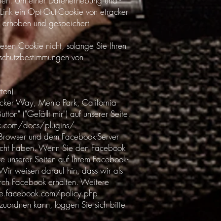
chen. Um einer Datenerhebung und -
Link ein Opt-Out-Cookie von etracker
er erhoben und gespeichert
esen Cookie nicht, solange Sie Ihren
nschutzbestimmungen von
ton)
acker Way, Menlo Park, California
n" ("Gefällt mir") auf unserer Seite.
k.com/docs/plugins/.
m Browser und dem Facebook-Server
besucht haben. Wenn Sie den Facebook
te unserer Seiten auf Ihrem Facebook-
Wir weisen darauf hin, dass wir als
urch Facebook erhalten. Weitere
e.facebook.com/policy.php.
uordnen kann, loggen Sie sich bitte