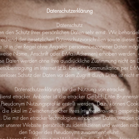
Datenschutzerklärung
Datenschutz
en den Schutz Ihrer persönlichen Daten sehr ernst. Wir behan
prechend der gesetzlichen Datenschutzvorschriften sowie dieser 
 ist in der Regel ohne Angabe personenbezogener Daten mögli
ise Name, Anschrift oder E-Mail-Adressen) erhoben werden, erf
Diese Daten werden ohne Ihre ausdrückliche Zustimmung nicht an 
enübertragung im Internet (z.B. bei der Kommunikation per E-Mai
kenloser Schutz der Daten vor dem Zugriff durch Dritte ist nicht 
Datenschutzerklärung für die Nutzung von etracker
dienst etracker. Anbieter ist die etracker GmbH, Erste Brun
Pseudonym Nutzungsprofile erstellt werden. Dazu können Cook
n, die lokal im Zwischenspeicher Ihres Internet-Browsers gespei
. Die mit den etracker-Technologien erhobenen Daten werden o
her unserer Website persönlich zu identifizieren und werden n
den Träger des Pseudonyms zusammengeführt.