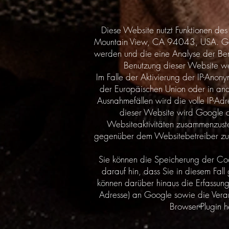
Diese Website nutzt Funktionen de
Mountain View, CA 94043, USA. Goog
werden und die eine Analyse der Ben
Benutzung dieser Website we
Im Falle der Aktivierung der IP-Anon
der Europäischen Union oder in an
Ausnahmefällen wird die volle IP-Ad
dieser Website wird Google d
Websiteaktivitäten zusammenzuste
gegenüber dem Websitebetreiber zu e
Sie können die Speicherung der Cook
darauf hin, dass Sie in diesem Fall
können darüber hinaus die Erfassung
Adresse) an Google sowie die Verar
Browser-Plugin h