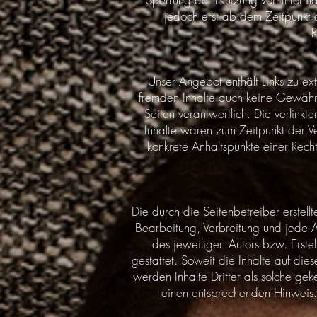
jedoch erst ab dem Zeitpunkt 
R
Unser Angebot enthält Links zu ext
fremden Inhalte auch keine Gewähr ü
Seiten verantwortlich. Die verlink
Inhalte waren zum Zeitpunkt der Ver
konkrete Anhaltspunkte einer Rech
Die durch die Seitenbetreiber erstell
Bearbeitung, Verbreitung und jede 
des jeweiligen Autors bzw. Erste
gestattet. Soweit die Inhalte auf die
werden Inhalte Dritter als solche ge
einen entsprechenden Hinweis.