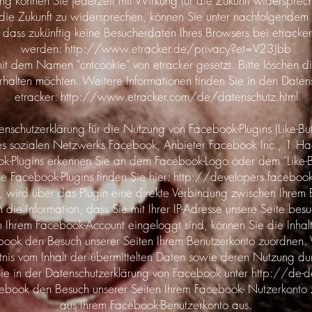
g können Sie jederzeit mit Wirkung für die Zukunft widerspre
 die Zukunft zu widersprechen, können Sie unter nachfolgendem 
 dass zukünftig keine Besucherdaten Ihres Browsers bei etrack
werden:
http://www.etracker.de/privacy?et=V23Jbb
 dem Namen "cntcookie" von etracker gesetzt. Bitte löschen di
rhalten möchten. Weitere Informationen finden Sie in den Date
etracker:
http://www.etracker.com/de/datenschutz.html
enschutzerklärung für die Nutzung von Facebook-Plugins (Like-But
des sozialen Netzwerks Facebook, Anbieter Facebook Inc., 1 H
-Plugins erkennen Sie an dem Facebook-Logo oder dem "Like-Butto
ie Facebook-Plugins finden Sie hier:
http://developers.faceboo
 wird über das Plugin eine direkte Verbindung zwischen Ihre
h die Information, dass Sie mit Ihrer IP-Adresse unsere Seite 
in Ihrem Facebook-Account eingeloggt sind, können Sie die Inhal
ebook den Besuch unserer Seiten Ihrem Benutzerkonto zuordnen. 
tnis vom Inhalt der übermittelten Daten sowie deren Nutzung d
Sie in der Datenschutzerklärung von Facebook unter
http://de-d
book den Besuch unserer Seiten Ihrem Facebook- Nutzerkonto z
aus Ihrem Facebook-Benutzerkonto aus.