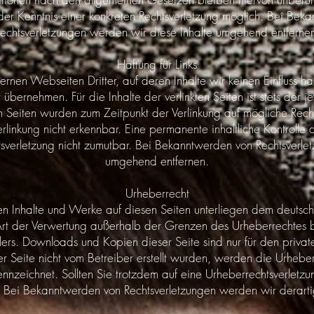
der Kenntnis einer konkreten Rechtsverletzung möglich. Bei Be
echtsverletzungen werden wir diese Inhalte umgehend entferne
Haftung für Links
ernen Webseiten Dritter, auf deren Inhalte wir keinen Einfluss 
bernehmen. Für die Inhalte der verlinkten Seiten ist stets der j
ten Seiten wurden zum Zeitpunkt der Verlinkung auf mögliche Rech
linkung nicht erkennbar. Eine permanente inhaltliche Kontrolle d
tsverletzung nicht zumutbar. Bei Bekanntwerden von Rechtsverle
umgehend entfernen.
Urheberrecht
ten Inhalte und Werke auf diesen Seiten unterliegen dem deutsch
Art der Verwertung außerhalb der Grenzen des Urheberrechtes be
llers. Downloads und Kopien dieser Seite sind nur für den priva
ser Seite nicht vom Betreiber erstellt wurden, werden die Urhebe
kennzeichnet. Sollten Sie trotzdem auf eine Urheberrechtsverlet
 Bei Bekanntwerden von Rechtsverletzungen werden wir derarti