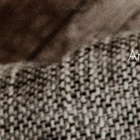
Der Bachelor
DanceDanceDance
A