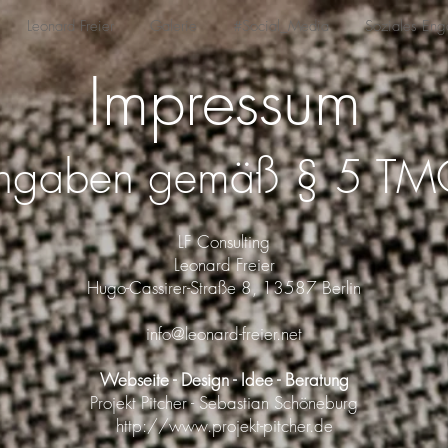
Leonard Freier
Galerie
#Social_Media
Soziales En
Impressum
ngaben gemäß § 5 TM
LF Consulting
Leonard Freier
Hugo-Cassirer-Straße 8, 13587 Berlin
info@leonard-freier.net
Webseite - Design - Idee - Beratung
Projekt Pitcher - Sebastian Schöneburg
http://www.projekt-pitcher.de