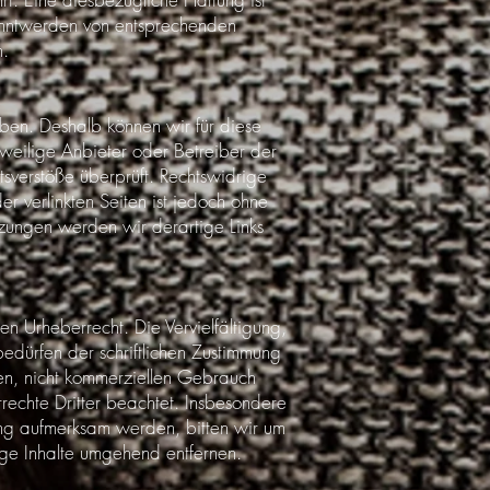
kanntwerden von entsprechenden
n.
haben. Deshalb können wir für diese
eweilige Anbieter oder Betreiber der
tsverstöße überprüft. Rechtswidrige
er verlinkten Seiten ist jedoch ohne
tzungen werden wir derartige Links
en Urheberrecht. Die Vervielfältigung,
dürfen der schriftlichen Zustimmung
ten, nicht kommerziellen Gebrauch
rrechte Dritter beachtet. Insbesondere
zung aufmerksam werden, bitten wir um
ge Inhalte umgehend entfernen.