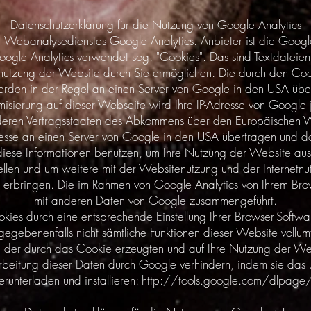
Datenschutzerklärung für die Nutzung von Google Analytics
s Webanalysedienstes Google Analytics. Anbieter ist die Goo
le Analytics verwendet sog. "Cookies". Das sind Textdateien,
utzung der Website durch Sie ermöglichen. Die durch den Cook
rden in der Regel an einen Server von Google in den USA über
ymisierung auf dieser Webseite wird Ihre IP-Adresse von Google
deren Vertragsstaaten des Abkommens über den Europäischen Wir
resse an einen Server von Google in den USA übertragen und dor
iese Informationen benutzen, um Ihre Nutzung der Website aus
llen und um weitere mit der Websitenutzung und der Internetnu
rbringen. Die im Rahmen von Google Analytics von Ihrem Browse
mit anderen Daten von Google zusammengeführt.
ies durch eine entsprechende Einstellung Ihrer Browser-Softwa
 gegebenenfalls nicht sämtliche Funktionen dieser Website voll
 der durch das Cookie erzeugten und auf Ihre Nutzung der Webs
beitung dieser Daten durch Google verhindern, indem sie das 
erunterladen und installieren:
http://tools.google.com/dlpage