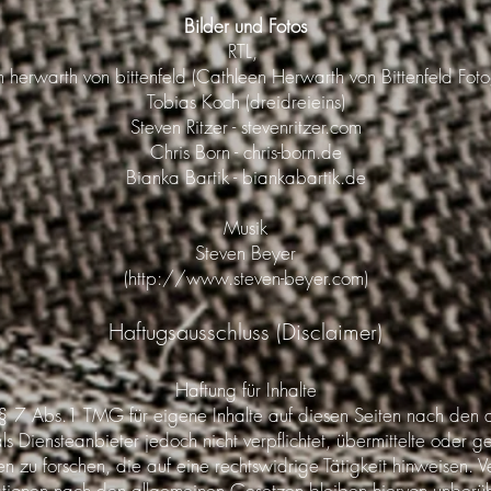
Bilder und Fotos
RTL,
n herwarth von bittenfeld (Cathleen Herwarth von Bittenfeld Foto
Tobias Koch (dreidreieins)
Steven Ritzer - stevenritzer.com
Chris Born - chris-born.de
Bianka Bartik - biankabartik.de
Musik
Steven Beyer
(
http://www.steven-beyer.com
)
Haftugsausschluss (Disclaimer)
Haftung für Inhalte
§ 7 Abs.1 TMG für eigene Inhalte auf diesen Seiten nach den 
Diensteanbieter jedoch nicht verpflichtet, übermittelte oder g
u forschen, die auf eine rechtswidrige Tätigkeit hinweisen. Ve
ionen nach den allgemeinen Gesetzen bleiben hiervon unberühr