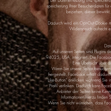
Der Datenerhebung und -speicherun
speicherung Ihrer Besucherdaten für
beziehen, dieser bewirkt,
Dadurch wird ein Opt-Out-Cookie mit
Widerspruch aufrecht e
Dat
Auf unseren Seiten sind Plugins 
94025, USA, integriert. Die Facebook
Eine Übersicht über d
Wenn Sie unsere Seiten besuchen,
hergestellt. Facebook erhält dadurc
"Like-Button" anklicken während Sie 
Profil verlinken. Dadurch kann Fac
Anbieter der Seiten keine Kenn
Informationen hierzu finden 
Wenn Sie nicht wünschen, dass Face