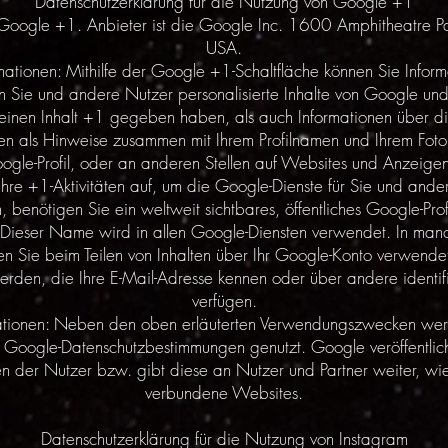
Datenschutzerklärung für die Nutzung von Google +1
on Google +1. Anbieter ist die Google Inc. 1600 Amphitheatr
USA.
tionen: Mithilfe der Google +1-Schaltfläche können Sie Informa
n Sie und andere Nutzer personalisierte Inhalte von Google und
r einen Inhalt +1 gegeben haben, als auch Informationen über di
n als Hinweise zusammen mit Ihrem Profilnamen und Ihrem Foto 
ogle-Profil, oder an anderen Stellen auf Websites und Anzeigen
Ihre +1-Aktivitäten auf, um die Google-Dienste für Sie und and
benötigen Sie ein weltweit sichtbares, öffentliches Google-Profi
Dieser Name wird in allen Google-Diensten verwendet. In man
 Sie beim Teilen von Inhalten über Ihr Google-Konto verwendet 
erden, die Ihre E-Mail-Adresse kennen oder über andere identif
verfügen.
ationen: Neben den oben erläuterten Verwendungszwecken werde
 Google-Datenschutzbestimmungen genutzt. Google veröffentlic
ten der Nutzer bzw. gibt diese an Nutzer und Partner weiter, wi
verbundene Websites.
Datenschutzerklärung für die Nutzung von Instagram