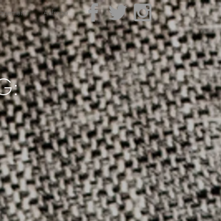
gagement
Anfrage
G: