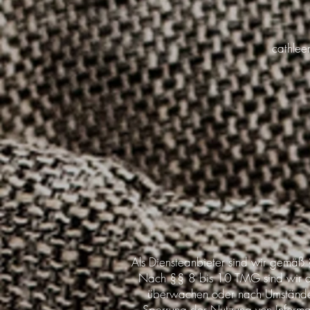
cathlee
Als Diensteanbieter sind wir gemäß 
Nach §§ 8 bis 10 TMG sind wir als 
überwachen oder nach Umständen z
Sperrung der Nutzung von Informat