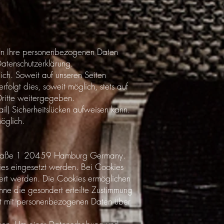
deln Ihre personenbezogenen Daten
Datenschutzerklärung.
ch. Soweit auf unseren Seiten
olgt dies, soweit möglich, stets auf
Dritte weitergegeben.
l) Sicherheitslücken aufweisen kann.
möglich.
nenstraße 1 20459 Hamburg Germany.
ies eingesetzt werden. Bei Cookies
chert werden. Die Cookies ermöglichen
hne die gesondert erteilte Zustimmung
icht mit personenbezogenen Daten über