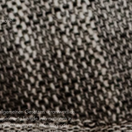
grafie),
allgemeinen Gesetzen verantwortlich.
espeicherte fremde Informationen zu
rpflichtungen zur Entfernung oder
t. Eine diesbezügliche Haftung ist