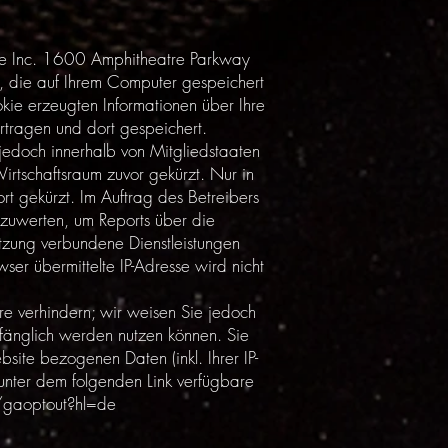
gle Inc. 1600 Amphitheatre Parkway
 die auf Ihrem Computer gespeichert
ie erzeugten Informationen über Ihre
tragen und dort gespeichert.
 jedoch innerhalb von Mitgliedstaaten
tschaftsraum zuvor gekürzt. Nur in
t gekürzt. Im Auftrag des Betreibers
zuwerten, um Reports über die
tzung verbundene Dienstleistungen
r übermittelte IP-Adresse wird nicht
re verhindern; wir weisen Sie jedoch
umfänglich werden nutzen können. Sie
ite bezogenen Daten (inkl. Ihrer IP-
unter dem folgenden Link verfügbare
/gaoptout?hl=de