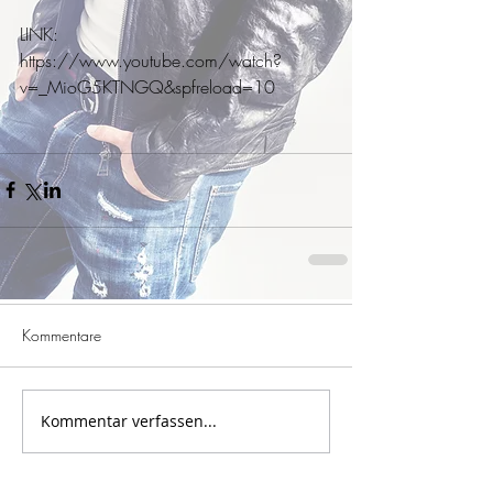
LINK: 
https://www.youtube.com/watch?
v=_MioG5KTNGQ&spfreload=10
Kommentare
Kommentar verfassen...