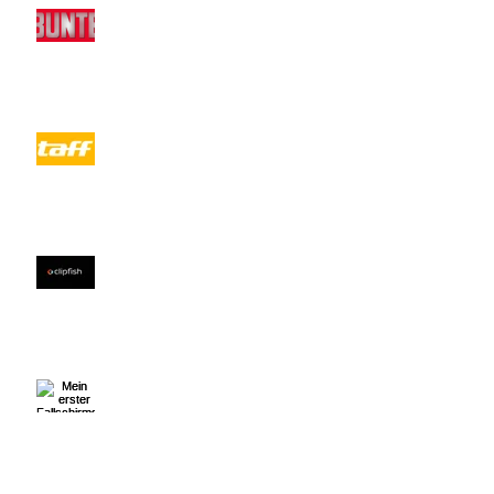
SABIA BOULAHROUZ &
LEONARD FREIER AUSZIEHEN,
STREICHELN UND JEDE MENGE
REIBUNG ...
taff Budget Battle: Rimini
Bachelor Leonard Freier und
Sabia Boulahrouz als Paar
bei...DANCE DANCE DANCE
2016 - VIDEO (mehr da
Mein erster Fallschirmsprung -
World of Leonard