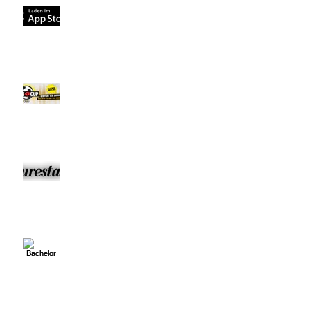
!!! NEU !!! Die App von Leonard
KISS CUP 2016 – DER FIGHT DES
JAHRHUNDERTS mit Leonard
Freier
Leonard Freier: "Bachelor" mit
politischen Ambitionen? T-Shirt
mit Botschaft
Bachelor Leonard Freier beim
Elite Models Casting Linz