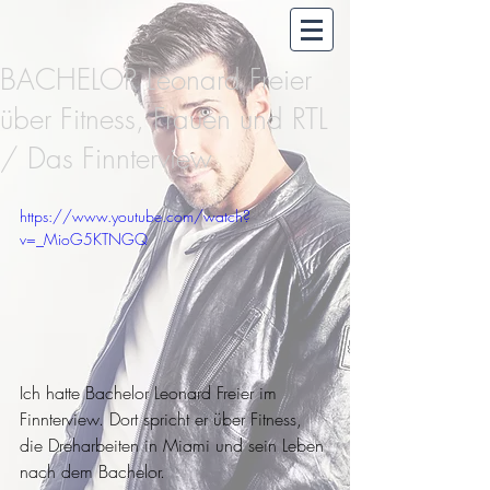
BACHELOR Leonard Freier
über Fitness, Frauen und RTL
/ Das Finnterview
https://www.youtube.com/watch?
v=_MioG5KTNGQ
Ich hatte Bachelor Leonard Freier im 
Finnterview. Dort spricht er über Fitness, 
die Dreharbeiten in Miami und sein Leben 
nach dem Bachelor.