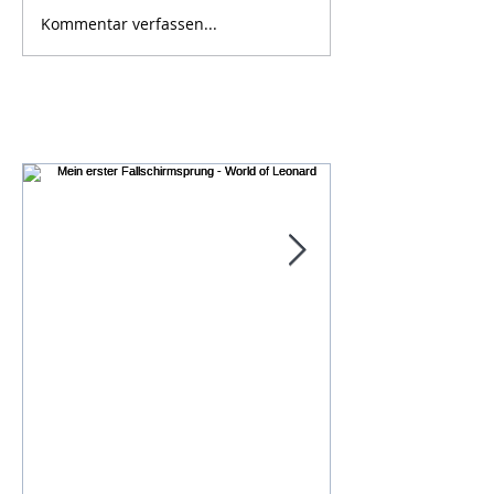
Kommentar verfassen...
Empfohlene Einträge
Mein erster
KISS CUP 2016
Fallschirmsprung - World
DES JAHRHUN
of Leonard
Leonard Freier