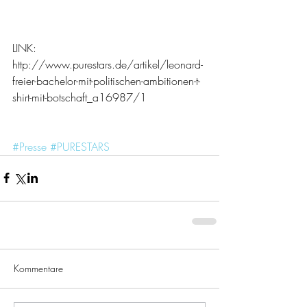
LINK:
http://www.purestars.de/artikel/leonard-
freier-bachelor-mit-politischen-ambitionen-t-
shirt-mit-botschaft_a16987/1
#Presse
#PURESTARS
Kommentare