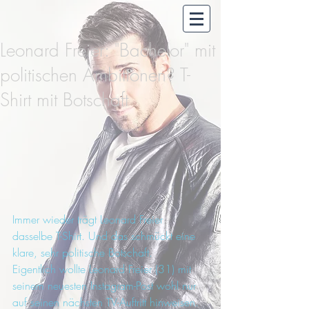
Leonard Freier: "Bachelor" mit
politischen Ambitionen? T-
Shirt mit Botschaft
Immer wieder trägt Leonard Freier 
dasselbe T-Shirt. Und das schmückt eine 
klare, sehr politische Botschaft.
Eigentlich wollte Leonard Freier (31) mit 
seinem neuesten Instagram-Post wohl nur 
auf seinen nächsten TV-Auftritt hinweisen. 