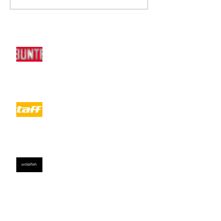
Aktuelle Einträge
SABIA BOULAHROUZ &
LEONARD FREIER AUSZIEHEN,
STREICHELN UND JEDE MENGE
REIBUNG ...
taff Budget Battle: Rimini
Bachelor Leonard Freier und
Sabia Boulahrouz als Paar
bei...DANCE DANCE DANCE
2016 - VIDEO (mehr da
Mein erster Fallschirmsprung -