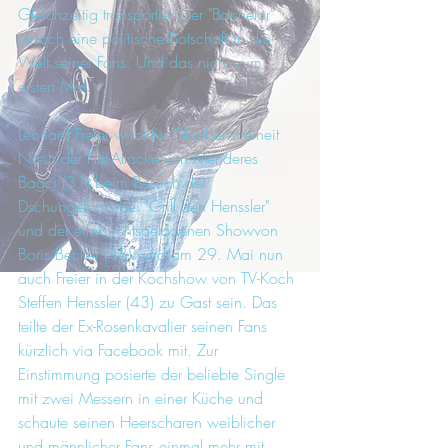
Gleichzeitig transportiert der "Bachelor" 
jedoch eine politische Botschaft in die 
Welt seiner Fans. Und das nicht zum 
ersten Mal.
Leonard Freier wirbt für Glaubensfreiheit
Nach der Flirt-Attacke von Menderes 
Bagci (31) beim Besuch der 
Dschungelstars bei "Grill den Henssler" 
und der eifersuchtsgeladenen Showvon 
Boris Becker (48) wird am 29. Mai nun 
auch Freier in der Kochshow von TV-Koch 
Steffen Henssler (43) zu Gast sein. Das 
teilte der Ex-Rosenkavalier seinen Fans 
kürzlich via Facebook mit. Zur 
Einstimmung posierte der beliebte Single 
mit zwei Messern in einer Küche und 
schaute seinen Heerscharen weiblicher 
und männlicher Fans einmal mehr mit 